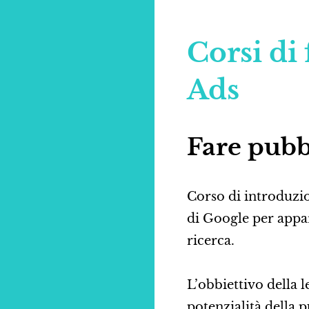
Corsi di
Ads
Fare pubb
Corso di introduz
di Google per appar
ricerca.
L’obbiettivo della 
potenzialità della p